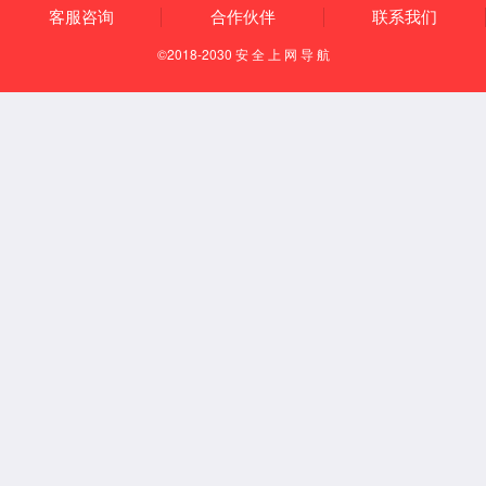
心、信息管..
社会责任
责任理念
公益行动
社会责任
维康苍生，致力安康”是我们的企业精神，更体现了我们的
责任原则。在企业的经营发展过程中，维康始终怀着感恩
的心态，将履行社会责任融入到企业发展的长期战略中，
渗透到企业..
产品与服务
服务理念
产品中心