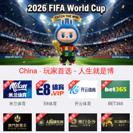
世界杯官网(World Cup)-官方指
定合作网站
您好！欢迎来到 世界杯官网合作
关注我们 +
简体
|
英语
首页
2026世界杯官方合作网站
公司简介
企业文化
董事长致辞
企业荣誉
领导关怀