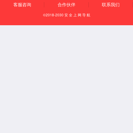
心、信息管..
社会责任
责任理念
公益行动
社会责任
维康苍生，致力安康”是我们的企业精神，更体现了我们的
责任原则。在企业的经营发展过程中，维康始终怀着感恩
的心态，将履行社会责任融入到企业发展的长期战略中，
渗透到企业..
产品与服务
服务理念
产品中心